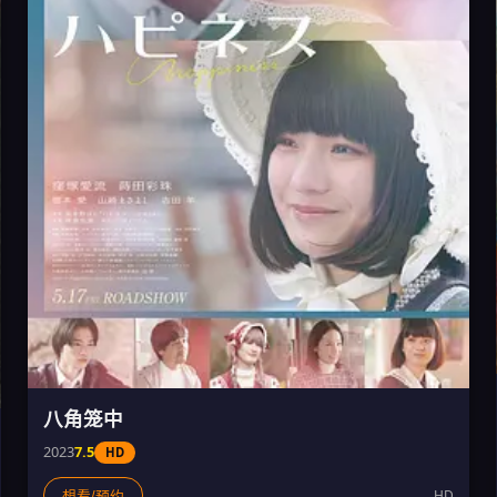
八角笼中
2023
7.5
HD
HD
想看/预约