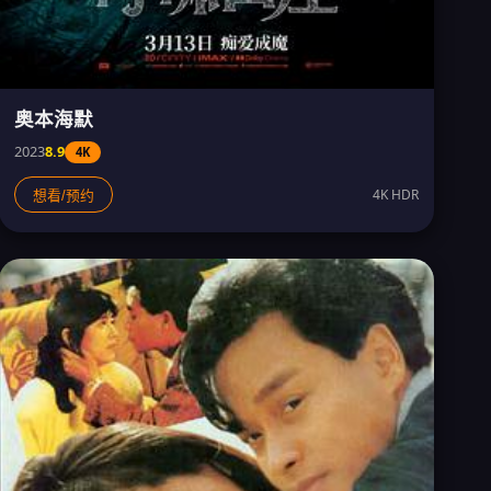
奥本海默
2023
8.9
4K
4K HDR
想看/预约