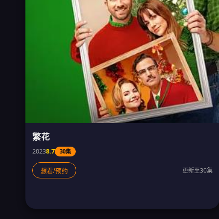
繁花
2023
8.7
30集
更新至30集
想看/预约