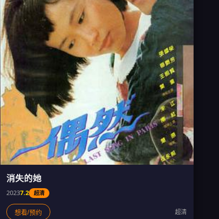
消失的她
2023
7.2
超清
超清
想看/预约