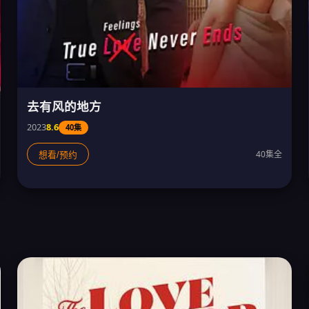
去有风的地方
2023
8.6
40集
40集全
想看/预约