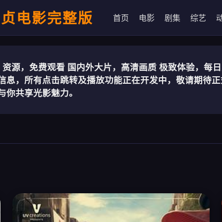
忠贞电影完整版
首页
电影
剧集
综艺
资源，
免费观看
国内外大片，
高清画质
极致体验，
每日
信息，所有点击跳转及播放功能正在开发中，敬请期待正
与你共享光影魅力。