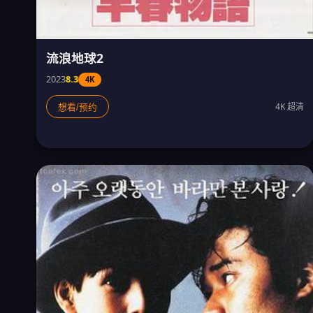
流浪地球2
2023
8.3
4K
4K 超清
想看/预约