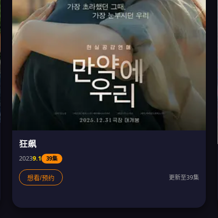
狂飙
2023
9.1
39集
更新至39集
想看/预约